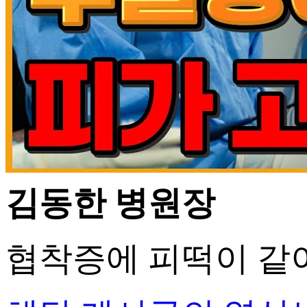
김동한 병원장
협착증에 피떡이 같